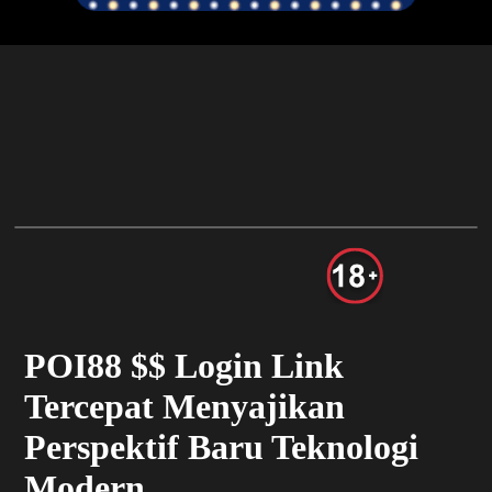
POI88 $$ Login Link
Tercepat Menyajikan
Perspektif Baru Teknologi
Modern